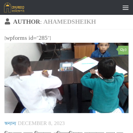
Skip to content
AUTHOR:
AHAMEDSHEIKH
[wpforms id="285"]
0
অন্যান্য
DECEMBER 8, 2023