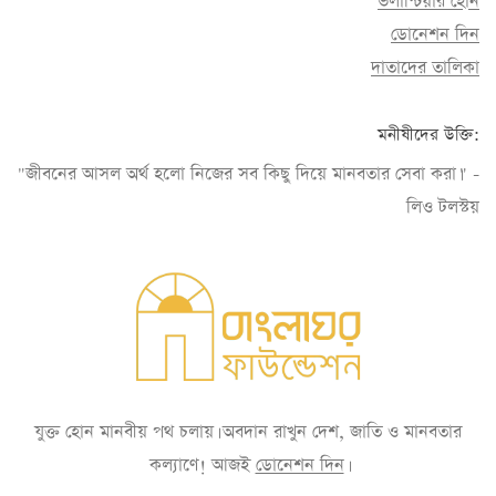
ভলান্টিয়ার হোন
ডোনেশন দিন
দাতাদের তালিকা
মনীষীদের উক্তি:
"জীবনের আসল অর্থ হলো নিজের সব কিছু দিয়ে মানবতার সেবা করা।" -
লিও টলস্টয়
যুক্ত হোন মানবীয় পথ চলায়। অবদান রাখুন দেশ, জাতি ও মানবতার
কল্যাণে! আজই
ডোনেশন দিন
।