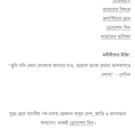
প্রজেক্টগুলি
আমাদের বিষয়ে
ভলান্টিয়ার হোন
ডোনেশন দিন
দাতাদের তালিকা
মনীষীদের উক্তি:
"তুমি যদি কোন লোককে জানতে চাও, তাহলে তাকে প্রথমে ভালবাসতে
শেখো" – লেনিন
যুক্ত হোন মানবীয় পথ চলায়। অবদান রাখুন দেশ, জাতি ও মানবতার
কল্যাণে! আজই
ডোনেশন দিন
।