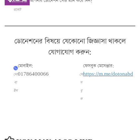
আপনার ডোনেশন সেন্ড মানি করে দিন!
রকেট
ডোনেশনের বিষয়ে যেকোনো জিজ্ঞাসা থাকলে
যোগাযোগ করুন:
মোবাইল:
ফেসবুক মেসেঞ্জার
:
01786400066
https://m.me/dotonabd
মো
ফে
বা
স
ইল
বু
ক