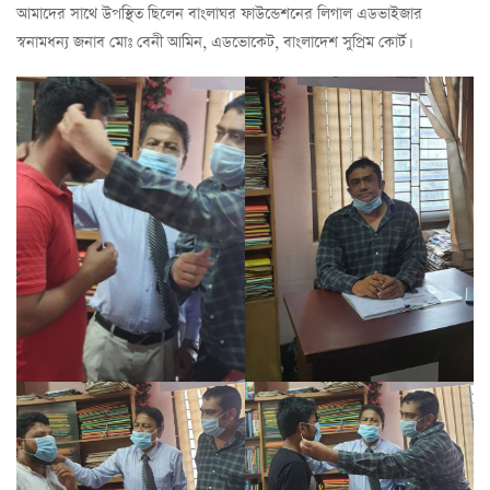
আমাদের সাথে উপস্থিত ছিলেন বাংলাঘর ফাউন্ডেশনের লিগাল এডভাইজার
স্বনামধন্য জনাব মোঃ বেনী আমিন, এডভোকেট, বাংলাদেশ সুপ্রিম কোর্ট।