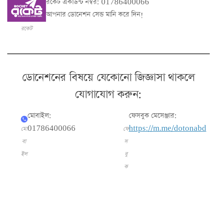
রকেট একাউন্ট নম্বর: 01786400066
আপনার ডোনেশন সেন্ড মানি করে দিন!
রকেট
ডোনেশনের বিষয়ে যেকোনো জিজ্ঞাসা থাকলে
যোগাযোগ করুন:
মোবাইল:
ফেসবুক মেসেঞ্জার
:
01786400066
https://m.me/dotonabd
মো
ফে
বা
স
ইল
বু
ক